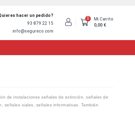
Quieres hacer un pedido?
0
Mi Carrito
93 879 22 15
0,00 €
info@segureco.com
ón de instalaciones señales de extinción, señales de
n, señales viales, señales informativas. También