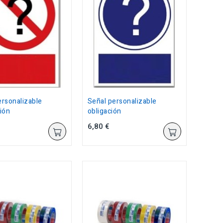
ersonalizable
Señal personalizable
ión
obligación
6,80 €