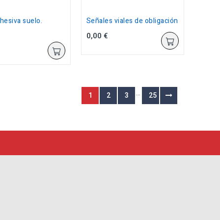
hesiva suelo.
Señales viales de obligación
0,00 €
…
1
2
3
25